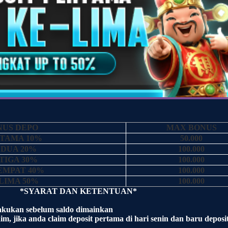
NUS DEPO
MAX BONUS
TAMA 10%
50.000
 DUA 20%
100.000
TIGA 30%
100.000
EMPAT 40%
100.000
LIMA 50%
100.000
*SYARAT DAN KETENTUAN*
ilakukan
sebelum saldo dimainkan
aim, jika anda claim deposit pertama di hari senin dan baru depos