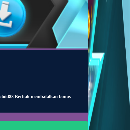
 totoid88 Berhak membatalkan bonus