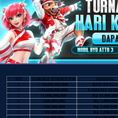
NO
TARGET TURNOVER
HADIAH
1
> 30,000,000,000
BYD ATTO 3
2
>10,000,000,000
YAMAHA AER
3
>1,000,000,000
Rp 10.000.000
4
>500,000,000
Rp 5.000.000
5
>200,000,000
Rp 2.000.000
6
>100,000,000
Rp 1.000.000
7
>50,000,000
Rp 500,000