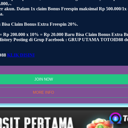
000,-.
r akun. Dalam 1x claim Bonus Freespin maksimal Rp 500.000/1x 
ya.
 Bisa Claim Bonus Extra Freespin 20%.
 = Rp 200.000 x 10% = Rp 20.000 Baru Bisa Claim Bonus Extra 
l History Posting di Grup Facebook : GRUP UTAMA TOTOID8
ID88
KLIK DISINI
JOIN NOW
MORE INFO