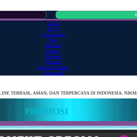
Home
Togel
Live Casino
Slot
Deposit
History
Referral
Promosi
Hubungi Kami
Download
MAN, DAN TERPERCAYA DI INDONESIA. NIKMATI BONUS BER
PROMOSI