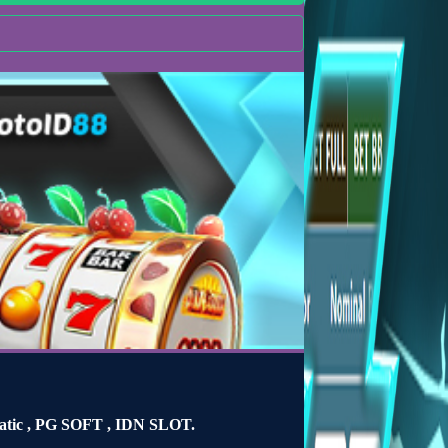
atic , PG SOFT , IDN SLOT.