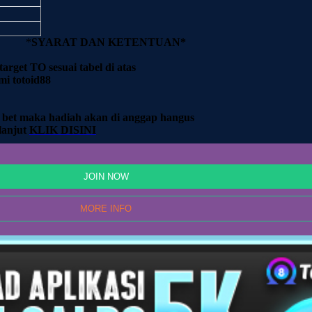
*
SYARAT DAN KETENTUAN*
rget TO sesuai tabel di atas
mi totoid88
fty bet maka hadiah akan di anggap hangus
 lanjut
KLIK DISINI
JOIN NOW
MORE INFO