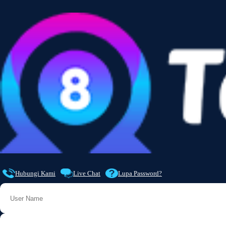
Hubungi Kami
Live Chat
Lupa Password?