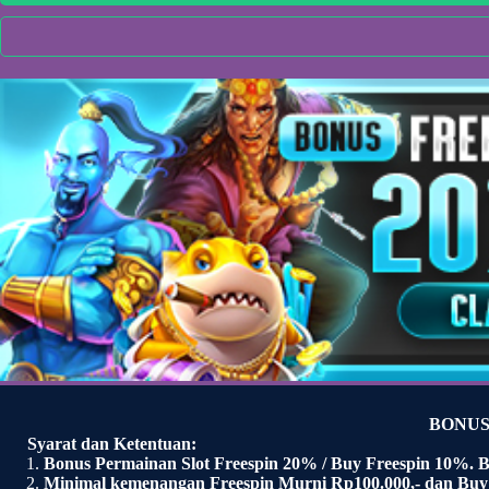
BONUS
Syarat dan Ketentuan:
Bonus Permainan Slot Freespin 20% / Buy Freespin 10%. 
Minimal kemenangan Freespin Murni Rp100.000,- dan Buy F