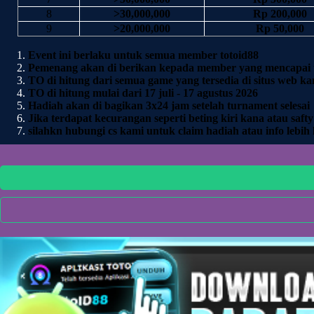
8
>30,000,000
Rp 200,000
9
>20,000,000
Rp 50,000
Event ini berlaku untuk semua member totoid88
Pemenang akan di berikan kepada member yang mencapai ta
TO di hitung dari semua game yang tersedia di situs web ka
TO di hitung mulai dari 17 juli - 17 agustus 2026
Hadiah akan di bagikan 3x24 jam setelah turnament selesai
Jika terdapat kecurangan seperti beting kiri kana atau sa
silahkn hubungi cs kami untuk claim hadiah atau info lebih